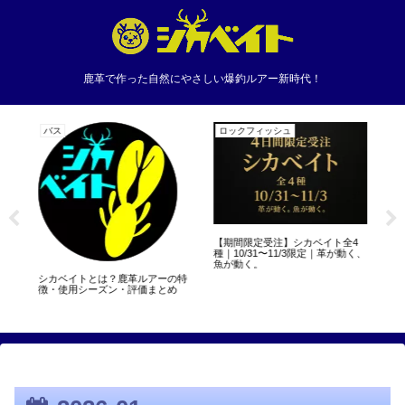
鹿革で作った自然にやさしい爆釣ルアー新時代！
バス
ロックフィッシュ
バ
当
愛
で
ーア
【期間限定受注】シカベイト全4
種｜10/31〜11/3限定｜革が動く、
魚が動く。
シカベイトとは？鹿革ルアーの特
徴・使用シーズン・評価まとめ