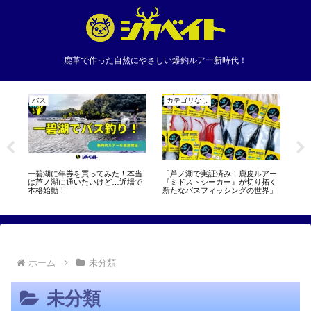
鹿革で作った自然にやさしい爆釣ルアー新時代！
バス
カテゴリなし
ソ
一碧湖に年券を買ってみた！本当
「芦ノ湖で実証済み！鹿皮ルアー
つ
ージ
は芦ノ湖に通いたいけど…近場で
『ミドストシーカー』が切り拓く
に
本格始動！
新たなバスフィッシングの世界」
開始
ホーム
未分類
未分類