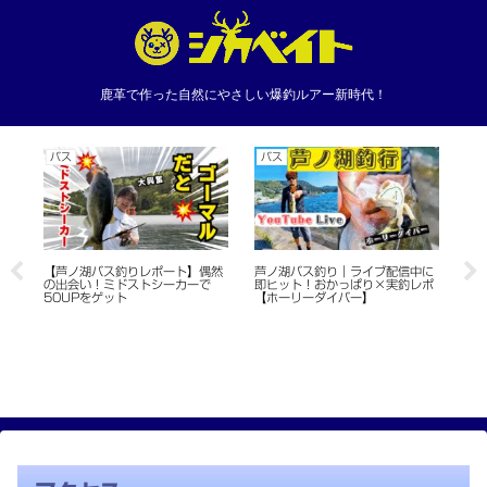
鹿革で作った自然にやさしい爆釣ルアー新時代！
バス
バス
バ
」
【芦ノ湖バス釣りレポート】偶然
芦ノ湖バス釣り｜ライブ配信中に
一
の出会い！ミドストシーカーで
即ヒット！おかっぱり×実釣レポ
は
50UPをゲット
【ホーリーダイバー】
本