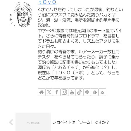
ｔＯｖＯ
4才でハゼを釣ってしまったが最後、釣りとい
う沼にズブズブに沈み込んだ釣りバカオヤ
ジ。海・湖・渓流、場所を選ばず釣竿片手に
53歳。
中学〜20歳までは地元葉山のボート屋でバイ
ト。さらに青春時代はプロドラマーを目指し
てドラムも叩きまくる、リズムとアタリに生
きた日々。
釣り漬けの青春の末、ルアーメーカー数社で
テスターをやらせてもらったり、調子に乗っ
て釣り雑誌に記事を書いたりもしてました。
源氏名「とおるチッチ」から進化（？）し、
現在は「ｔＯｖＯ（トボ）」として、今日も
どこかで竿を振ってます。
シカベイトは「ワーム」ですか？