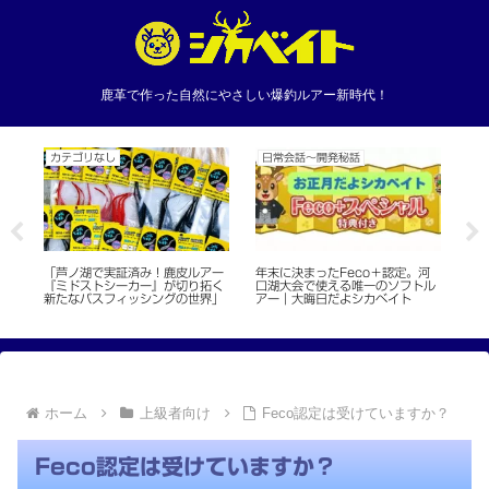
鹿革で作った自然にやさしい爆釣ルアー新時代！
カテゴリなし
日常会話〜開発秘話
カ
当
「芦ノ湖で実証済み！鹿皮ルアー
年末に決まったFeco＋認定。河
【
で
『ミドストシーカー』が切り拓く
口湖大会で使える唯一のソフトル
ント
新たなバスフィッシングの世界」
アー｜大晦日だよシカベイト
登録
ト
ホーム
上級者向け
Feco認定は受けていますか？
Feco認定は受けていますか？