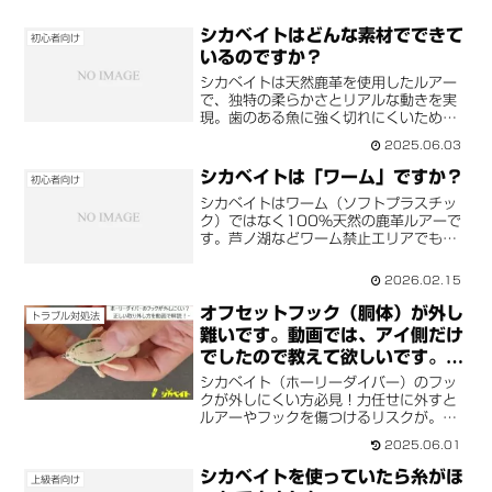
シカベイトはどんな素材でできて
初心者向け
いるのですか？
シカベイトは天然鹿革を使用したルアー
で、独特の柔らかさとリアルな動きを実
現。歯のある魚に強く切れにくいため、
耐久性抜群。ポークルアーとは異なる耐
2025.06.03
久素材で、安心して釣りが楽しめます。
シカベイトは「ワーム」ですか？
初心者向け
シカベイトはワーム（ソフトプラスチッ
ク）ではなく100%天然の鹿革ルアーで
す。芦ノ湖などワーム禁止エリアでも使
用可能。天然素材ならではの波動と圧倒
的な耐久性を解説します。
2026.02.15
オフセットフック（胴体）が外し
トラブル対処法
難いです。動画では、アイ側だけ
でしたので教えて欲しいです。
（ホーリーダイバー）
シカベイト（ホーリーダイバー）のフッ
クが外しにくい方必見！力任せに外すと
ルアーやフックを傷つけるリスクが。動
画で分かりやすく正しい外し方のコツを
2025.06.01
解説。初めての方やフック交換に苦戦し
ている方、ルアーを長持ちさせたい方に
シカベイトを使っていたら糸がほ
上級者向け
最適。