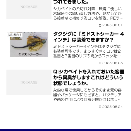
つれてきました。
シカベイトの糸切れ対策！環境に優しい
木綿糸での縫い直し方法や、乾かしてか
ら接着剤で補修するコツを解説。PEライ
ンの代替案も紹介し、自然環境を守りな
2025.06.01
がらルアーを長持ちさせる方法をお届
け。
タクジグに「ミドストシーカー 4
初心者向け
インチ」は装着できますか？
ミドストシーカー4インチはタクジグに
も装着可能です。まっすぐ刺すコツは2
番目と3番目のリブの間からフックを出
すこと。装着時の注意点や使用のポイン
2025.06.05
トも解説します。
Q:シカベイトを入れておいた容器
から異臭がしますこれはどういう
状態でしょうか。
A:釣り場で使用してからそのまま元の容
器やパッケージにもどすと、バクテリア
や菌の作用により自然分解がはじまって
いる状態と考えられます。釣り場から帰
2025.06.24
ったら、水洗いをして保存液につける、
もしくは平たい場所において乾かしてく
ださい。