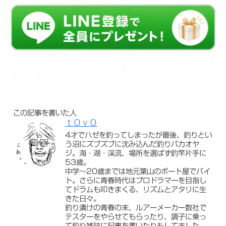
この記事を書いた人
ｔＯｖＯ
4才でハゼを釣ってしまったが最後、釣りとい
う沼にズブズブに沈み込んだ釣りバカオヤ
ジ。海・湖・渓流、場所を選ばず釣竿片手に
53歳。
中学〜20歳までは地元葉山のボート屋でバイ
ト。さらに青春時代はプロドラマーを目指し
てドラムも叩きまくる、リズムとアタリに生
きた日々。
釣り漬けの青春の末、ルアーメーカー数社で
テスターをやらせてもらったり、調子に乗っ
て釣り雑誌に記事を書いたりもしてました。