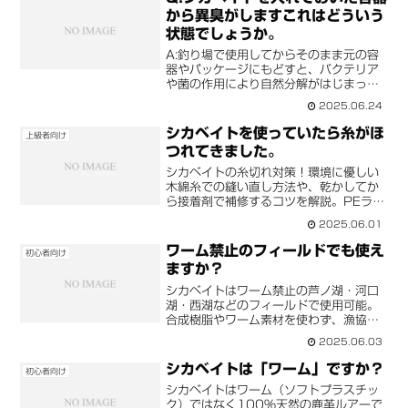
YouTube動画での実演も公開中。
から異臭がしますこれはどういう
状態でしょうか。
A:釣り場で使用してからそのまま元の容
器やパッケージにもどすと、バクテリア
や菌の作用により自然分解がはじまって
いる状態と考えられます。釣り場から帰
2025.06.24
ったら、水洗いをして保存液につける、
もしくは平たい場所において乾かしてく
シカベイトを使っていたら糸がほ
上級者向け
ださい。
つれてきました。
シカベイトの糸切れ対策！環境に優しい
木綿糸での縫い直し方法や、乾かしてか
ら接着剤で補修するコツを解説。PEライ
ンの代替案も紹介し、自然環境を守りな
2025.06.01
がらルアーを長持ちさせる方法をお届
け。
ワーム禁止のフィールドでも使え
初心者向け
ますか？
シカベイトはワーム禁止の芦ノ湖・河口
湖・西湖などのフィールドで使用可能。
合成樹脂やワーム素材を使わず、漁協か
ら正式に許可を得た安心のルアーです。
2025.06.03
シカベイトは「ワーム」ですか？
初心者向け
シカベイトはワーム（ソフトプラスチッ
ク）ではなく100%天然の鹿革ルアーで