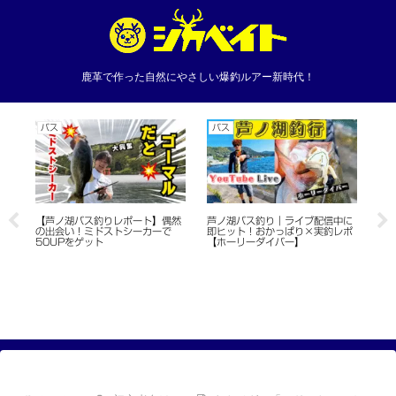
鹿革で作った自然にやさしい爆釣ルアー新時代！
バス
バス
バ
」
【芦ノ湖バス釣りレポート】偶然
芦ノ湖バス釣り｜ライブ配信中に
一
の出会い！ミドストシーカーで
即ヒット！おかっぱり×実釣レポ
は
50UPをゲット
【ホーリーダイバー】
本