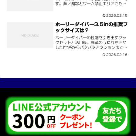
す。芦ノ湖などワーム禁止エリアでも使
用可能。天然素材ならではの波動と圧倒
的な耐久性を解説します。
2026.02.15
ホーリーダイバー3.5inの推奨フ
ックサイズは？
ホーリーダイバーの性能を引き出すフッ
クセットと活用術。鹿革のうねりを活か
したI字系からパタパタアクションまで、
スレバスを攻略する使い方を公開。
2026.02.16