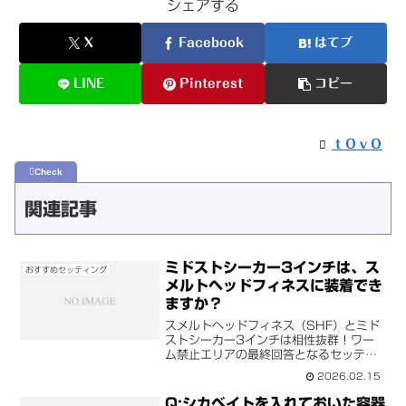
シェアする
X
Facebook
はてブ
LINE
Pinterest
コピー
ｔＯｖＯ
関連記事
ミドストシーカー3インチは、ス
おすすめセッティング
メルトヘッドフィネスに装着でき
ますか？
スメルトヘッドフィネス（SHF）とミド
ストシーカー3インチは相性抜群！ワー
ム禁止エリアの最終回答となるセッティ
ング方法や、ズレにくさ、針を抜くリブ
2026.02.15
の位置（前から4つ目）など、公式が
Q&A形式で詳しく解説します。
Q:シカベイトを入れておいた容器