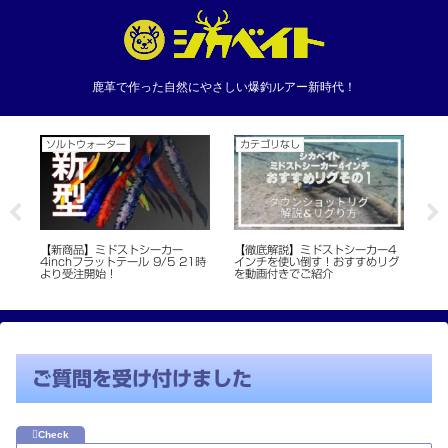
鹿革で作った自然にやさしい爆釣ルアー新時代！
ソルトウォーター
カテゴリなし
カ
【新商品】ミドストシーカー
【徹底解説】ミドストシーカー4
【
売
4inchフラットテール 9/5 21時
インチを使い倒す！おすすめリグ
ント
より受注開始！
を動画付きでご紹介
登録
ト
ご質問を受け付けました