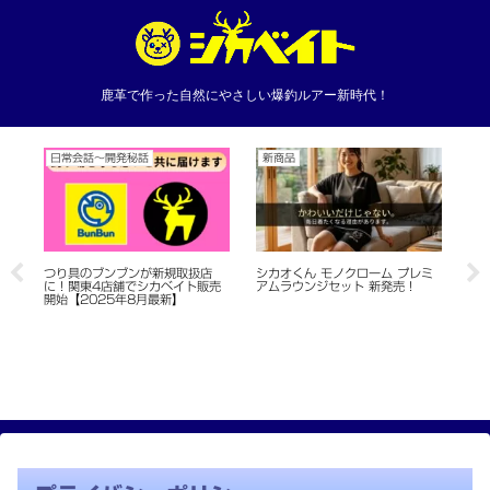
鹿革で作った自然にやさしい爆釣ルアー新時代！
日常会話〜開発秘話
新商品
バ
つり具のブンブンが新規取扱店
シカオくん モノクローム プレミ
【
」
に！関東4店舗でシカベイト販売
アムラウンジセット 新発売！
ー
開始【2025年8月最新】
ブ
日