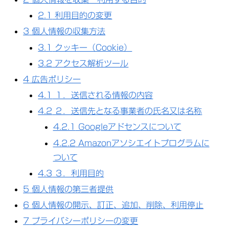
2.1
利用目的の変更
3
個人情報の収集方法
3.1
クッキー（Cookie）
3.2
アクセス解析ツール
4
広告ポリシー
4.1
１．送信される情報の内容
4.2
２．送信先となる事業者の氏名又は名称
4.2.1
Googleアドセンスについて
4.2.2
Amazonアソシエイトプログラムに
ついて
4.3
３．利用目的
5
個人情報の第三者提供
6
個人情報の開示、訂正、追加、削除、利用停止
7
プライバシーポリシーの変更