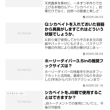
天然鹿革を素材に、一本ずつ手作りで仕
上げる本物のルアー「シカベイト」。釣
果だけでなく、自然への敬意と美しさも
手に入る逸品。価格には理由がありま
2025.06.03
す。
Q:シカベイトを入れておいた容器
から異臭がしますこれはどういう
状態でしょうか。
A:釣り場で使用してからそのまま元の容
器やパッケージにもどすと、バクテリア
や菌の作用により自然分解がはじまって
いる状態と考えられます。釣り場から帰
2025.06.24
ったら、水洗いをして保存液につける、
もしくは平たい場所において乾かしてく
ホーリーダイバー3.5inの推奨フ
ださい。
ックサイズは？
ホーリーダイバーの性能を引き出すフッ
クセットと活用術。鹿革のうねりを活か
したI字系からパタパタアクションまで、
スレバスを攻略する使い方を公開。
2026.02.16
シカベイトをJB戦で使用するこ
ミドストシーカー
とはできますか？
JBトーナメントでの使用についてと、今
後の可能性