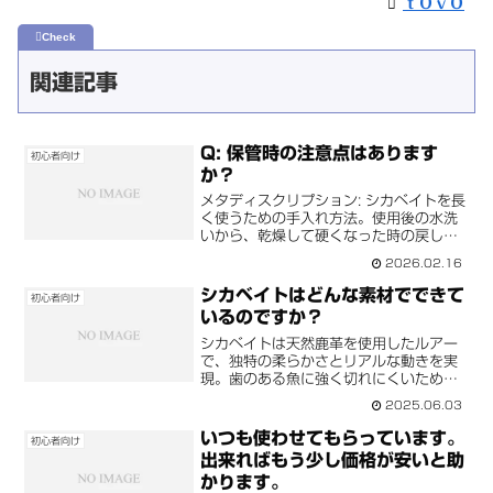
ｔＯｖＯ
関連記事
Q: 保管時の注意点はあります
初心者向け
か？
メタディスクリプション: シカベイトを長
く使うための手入れ方法。使用後の水洗
いから、乾燥して硬くなった時の戻し
方、フックの防錆対策、色移りを防ぐ保
2026.02.16
管のコツまで公式が詳しくアドバイスし
ます。
シカベイトはどんな素材でできて
初心者向け
いるのですか？
シカベイトは天然鹿革を使用したルアー
で、独特の柔らかさとリアルな動きを実
現。歯のある魚に強く切れにくいため、
耐久性抜群。ポークルアーとは異なる耐
2025.06.03
久素材で、安心して釣りが楽しめます。
いつも使わせてもらっています。
初心者向け
出来ればもう少し価格が安いと助
かります。