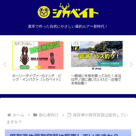
鹿革で作った自然にやさしい爆釣ルアー新時代！
カテゴリなし
バス
カ
た
ホーリーダイヴァー5インチ・ビ
一碧湖に年券を買ってみた！本当
新
ッグ・インパクト「シカベイト」
は芦ノ湖に通いたいけど…近場で
ン
本格始動！
ホーム
初心者向け
保存液や保存容器は販売してい
ますか？