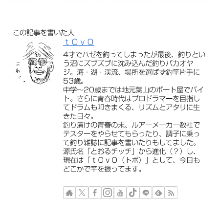
この記事を書いた人
ｔＯｖＯ
4才でハゼを釣ってしまったが最後、釣りとい
う沼にズブズブに沈み込んだ釣りバカオヤ
ジ。海・湖・渓流、場所を選ばず釣竿片手に
53歳。
中学〜20歳までは地元葉山のボート屋でバイ
ト。さらに青春時代はプロドラマーを目指し
てドラムも叩きまくる、リズムとアタリに生
きた日々。
釣り漬けの青春の末、ルアーメーカー数社で
テスターをやらせてもらったり、調子に乗っ
て釣り雑誌に記事を書いたりもしてました。
源氏名「とおるチッチ」から進化（？）し、
現在は「ｔＯｖＯ（トボ）」として、今日も
どこかで竿を振ってます。