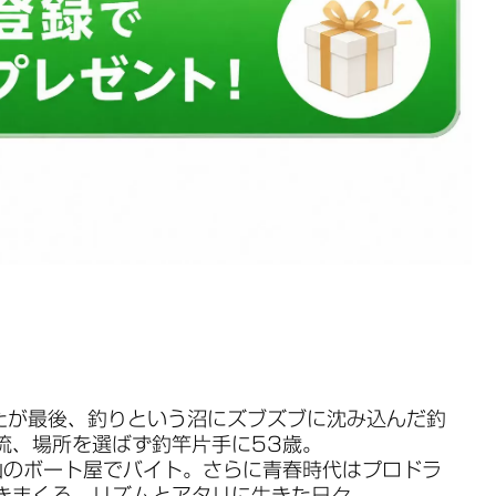
たが最後、釣りという沼にズブズブに沈み込んだ釣
流、場所を選ばず釣竿片手に53歳。
山のボート屋でバイト。さらに青春時代はプロドラ
きまくる、リズムとアタリに生きた日々。