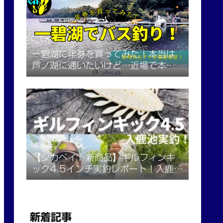
一碧湖に年券を買ってみた！本当は
芦ノ湖に通いたいけど…近場で本格
始動！
【シカベイト新商品】ギルフィンキ
ック4.5インチ実釣レポート！入鹿池
での40アップと「特殊リグ」の秘密
新着記事