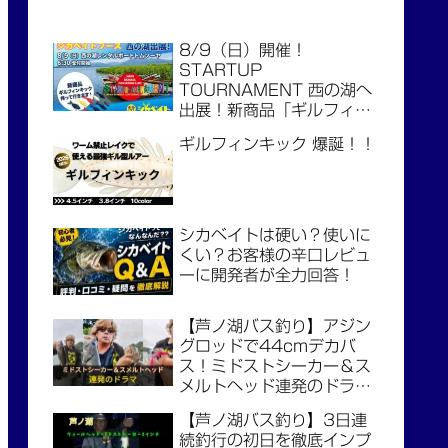
8/9（日）開催！
STARTUP
TOURNAMENT 西の湖へ
出展！新商品「ギルフィン
キック」もお披露目！
ギルフィンキック 爆誕！！
シカベイトは硬い？使いに
くい？お客様の辛口レビュ
ーに開発者が全力回答！
【芦ノ湖バス釣り】アジン
グロッドで44cmデカバ
ス！ミドストシーカー＆ス
メルトヘッド連発のドラマ
（3日連続釣行・最終日）
【芦ノ湖バス釣り】3日連
続釣行の初日を徹底インプ