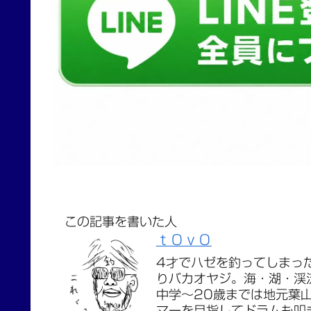
この記事を書いた人
ｔＯｖＯ
4才でハゼを釣ってしまっ
りバカオヤジ。海・湖・渓
中学〜20歳までは地元葉
マーを目指してドラムも叩