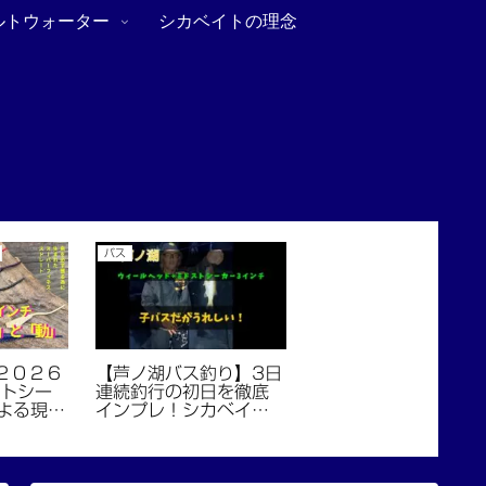
ルトウォーター
シカベイトの理念
バス
【芦ノ湖バス釣り】3日
。２０２６
連続釣行の初日を徹底
トシー
インプレ！シカベイト
よる現代
（ミドストシーカー＋
」と
ウィールヘッド）で芦
ノ湖バスを完全攻略！