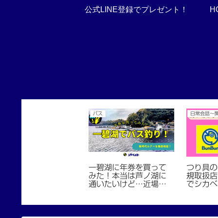
公式LINE登録でプレゼント！
H
バス
日常会話〜
一碧湖に年券を買って
つり具の
みた！本当は芦ノ湖に
規取扱店
通いたいけど…近場で
でシカベ
本格始動！
【202