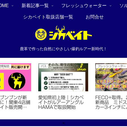
OME
新着記事一覧
フレッシュウォーター
ソ
シカベイト取扱店舗一覧
お問合せ
鹿革で作った自然にやさしい爆釣ルアー新時代！
開発秘話
バス
フレッシュウォーター
ブンブンが新
愛知県初上陸｜シカベ
FECO+取得
に！関東4店舗
イトがルアーアングル
新商品 ミドス
イト販売開始
HAMAで取扱開始
カー3インチに
5年8月最新】
フィネスの「静
「動」