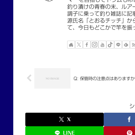
釣り漬けの青春の末、ルア
調子に乗って釣り雑誌に記
源氏名「とおるチッチ」か
て、今日もどこかで竿を振
Q: 保管時の注意点はあります
シ
X
LINE