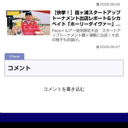
2026.06.04
【快挙！】霞ヶ浦スタートアップ
釣果情報
トーナメント出店レポート＆シカ
ベイト「ホーリーダイヴァー」で
小島選手が見事優勝！！
Feco＋ルアー使用限定大会 スタートア
ップトーナメント霞ヶ浦戦に出店！大会
の様子もお届け。
2026.06.27
コメント
コメントを書き込む