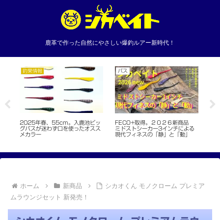
鹿革で作った自然にやさしい爆釣ルアー新時代！
釣果情報
バス
日
当
2025年春、55cm。入鹿池ビッ
本
FECO+取得。２０２６新商品
で
グバスが迷わず口を使ったオスス
ー
ミドストシーカー3インチによる
メカラー
イ
現代フィネスの「静」と「動」
ホーム
新商品
シカオくん モノクローム プレミア
ムラウンジセット 新発売！