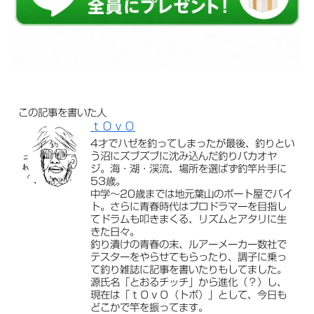
この記事を書いた人
ｔＯｖＯ
4才でハゼを釣ってしまったが最後、釣りとい
う沼にズブズブに沈み込んだ釣りバカオヤ
ジ。海・湖・渓流、場所を選ばず釣竿片手に
53歳。
中学〜20歳までは地元葉山のボート屋でバイ
ト。さらに青春時代はプロドラマーを目指し
てドラムも叩きまくる、リズムとアタリに生
きた日々。
釣り漬けの青春の末、ルアーメーカー数社で
テスターをやらせてもらったり、調子に乗っ
て釣り雑誌に記事を書いたりもしてました。
源氏名「とおるチッチ」から進化（？）し、
現在は「ｔＯｖＯ（トボ）」として、今日も
どこかで竿を振ってます。