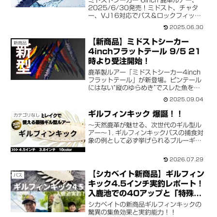
ミドストシーカー 6inch 鹿革ルアー、
2025/6/30発売！ミドスト、チャタ
ー、VJ16対応でバス＆ロックフィッシ
ュに爆発的釣果。ポークルアーを超える
2025.06.30
天然素材ルアー！
【新商品】ミドストシーカー
新商品
4inchフラットテール 9/5 21
時より受注開始！
鹿革製ルアー「ミドストシーカー4inch
フラットテール」が新登場。ピンテール
にはない“縦のゆらめき”でスレた魚を食
わせる新波動。9/5 21時より受注販売
2025.09.04
開始、発送は9月後半予定。数量限定生
産につきお早めに。
ギルフィンキック 爆誕！！
カテゴリなし
～天然鹿革が魅せる、次世代のギル型ル
アー～1. ギルフィンキックバスの捕食対
象の例として必ず挙げられるブルーギ
ル。ルアーメーカー各社から現在までに
数々のギル型ルアーが登場し、一つのジ
2026.07.29
ャンルとして確立されてきました。しか
し、生分解ルアーの中で...
【シカベイト新商品】ギルフィン
バス
キック4.5インチ実釣レポート！
入鹿池での40アップと「特殊リ
グ」の秘密
シカベイトの新商品ギルフィンキックの
驚異の集魚効果と実釣能力！！