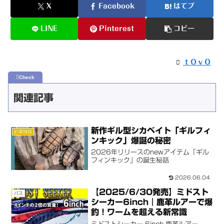
X
Facebook
はてブ
LINE
Pinterest
コピー
ｔＯｖＯ
関連記事
新作ギル型シカベイト「ギルフィ
釣果情報
ンキック」爆誕の秘密
2026年リリースのnewアイテム「ギル
フィンキック」の誕生秘話
2026.06.04
【2025/6/30発売】ミドスト
バス
シーカー6inch｜鹿革ルアーで爆
釣！ワームを超える新常識