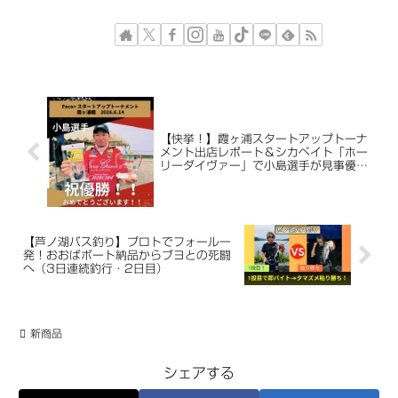
【快挙！】霞ヶ浦スタートアップトーナ
メント出店レポート＆シカベイト「ホー
リーダイヴァー」で小島選手が見事優
勝！！
【芦ノ湖バス釣り】プロトでフォール一
発！おおばボート納品からブヨとの死闘
へ（3日連続釣行・2日目）
新商品
シェアする