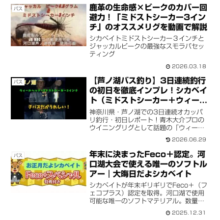
河口湖・西湖などワーム禁止レイクにも
鹿革の生命感×ビークのカバー回
バス
対応。春シーズン準備に。
避力！「ミドストシーカー3イン
チ」のオススメリグを動画で解説
シカベイトミドストシーカー３インチと
ジャッカルビークの最強なスモラバセッ
ティング
2026.03.18
【芦ノ湖バス釣り】3日連続釣行
バス
の初日を徹底インプレ！シカベイ
ト（ミドストシーカー＋ウィール
ヘッド）で芦ノ湖バスを完全攻
神奈川県・芦ノ湖での3日連続オカッパ
略！
リ釣行・初日レポート！青木大介プロの
ウイニングリグとして話題の「ウィール
ヘッド」と、水を吸って現場と同化する
2026.06.29
「シカベイト（ミドストシーカー3イン
チ）」の最強セッティングで、ハイプレ
年末に決まったFeco＋認定。河
バス
ッシャーな天才バスを攻略。ライブ配信
口湖大会で使える唯一のソフトル
での心温まるエピソードも！
アー｜大晦日だよシカベイト
シカベイトが年末ギリギリでFeco＋（フ
ェコプラス）認定を取得。河口湖で使用
可能な唯一のソフトマテリアル。数量僅
少の年末年始販売。特大ステッカー＆次
2025.12.31
回3インチ増量特典付き。