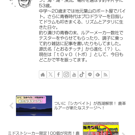
ジ。海・湖・渓流、場所を選ばず釣竿片手に
53歳。
中学〜20歳までは地元葉山のボート屋でバイ
ト。さらに青春時代はプロドラマーを目指し
てドラムも叩きまくる、リズムとアタリに生
きた日々。
釣り漬けの青春の末、ルアーメーカー数社で
テスターをやらせてもらったり、調子に乗っ
て釣り雑誌に記事を書いたりもしてました。
源氏名「とおるチッチ」から進化（？）し、
現在は「ｔＯｖＯ（トボ）」として、今日も
どこかで竿を振ってます。
ついに『シカベイト』が西湖解禁！ 鹿革
ルアーが新たなステージへ！
ミドストシーカー限定100個が完売！鹿