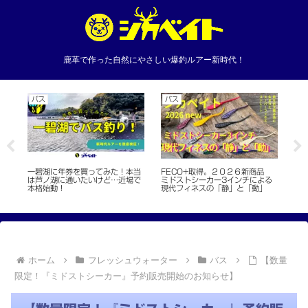
鹿革で作った自然にやさしい爆釣ルアー新時代！
バス
バス
カ
ビ
一碧湖に年券を買ってみた！本当
新
FECO+取得。２０２６新商品
」
は芦ノ湖に通いたいけど…近場で
ン
ミドストシーカー3インチによる
本格始動！
現代フィネスの「静」と「動」
ホーム
フレッシュウォーター
バス
【数量
限定！『ミドストシーカー』予約販売開始のお知らせ】