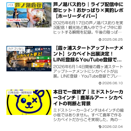
芦ノ湖バス釣り｜ライブ配信中に
バス
即ヒット！おかっぱり×実釣レポ
【ホーリーダイバー】
2025年6月17日の芦ノ湖バス釣りを実
況配信！観光地ど真ん中でライブ中に即
ヒットする瞬間を記録。午後の陸っぱり
釣行でのリアルな実釣レポート。新作ル
2025.06.25
アー・ミドストシーカーとホーリーダイ
バーの実力も検証！
【霞ヶ浦スタートアップトーナメ
カテゴリなし
ント】シカベイト出展決定！
LINE登録＆YouTube登録でプ
レゼント企画開催！
2026年6月14日開催の霞ヶ浦スタート
アップトーナメントにシカベイトが出
展。LINE登録・YouTube登録でプレゼ
ントがもらえるほか、サイコロゾロ目チ
2026.06.10
ャレンジも開催。大会参加者も見学の方
もぜひお立ち寄りください。
本日で一度終了｜ミドストシーカ
日常会話〜開発秘話
ー3インチ｜鹿革ルアー・シカベ
イトの判断と背景
ミドストシーカー3インチは4インチの縮
小版ではありません。すべて鹿革で作る
シカベイトだからこそ実現した、角のな
いロールと独特の水押し。ジグヘッドの
2026.02.04
シャンク長で動きを調整でき、芦ノ湖・