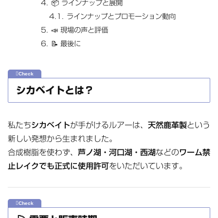
📦 ラインナップと展開
ラインナップとプロモーション動向
📣 現場の声と評価
📝 最後に
シカベイトとは？
私たち
シカベイト
が手がけるルアーは、
天然鹿革製
という
新しい発想から生まれました。
合成樹脂を使わず、
芦ノ湖・河口湖・西湖
などの
ワーム禁
止レイクでも正式に使用許可
をいただいています。