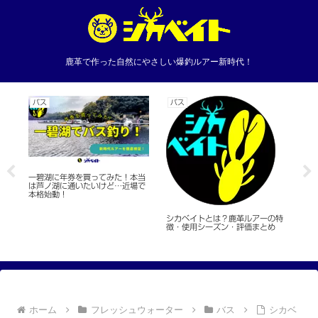
鹿革で作った自然にやさしい爆釣ルアー新時代！
バス
バス
バ
然
一碧湖に年券を買ってみた！本当
愛
は芦ノ湖に通いたいけど…近場で
ー
本格始動！
シカベイトとは？鹿革ルアーの特
徴・使用シーズン・評価まとめ
ホーム
フレッシュウォーター
バス
シカベ