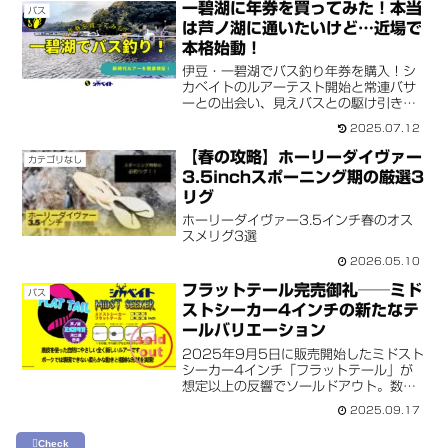
一碧湖に年券を買ってみた！本当
バス
は芦ノ湖に通いたいけど…近場で
本格始動！
伊豆・一碧湖でバス釣り年券を購入！シ
カベイトのルアーテスト開始と常連バサ
ーとの出会い、見えバスとの駆け引きな
ど、リアルなフィールドレポートをお届
2025.07.12
け。今後の開発にも注目です。
【春の攻略】ホーリーダイヴァー
カテゴリなし
3.5inchスポーニング期の厳選3
リグ
ホーリーダイヴァー3.5インチ春のオス
スメリグ3選
2026.05.10
フラットテール完売御礼──ミド
バス
ストシーカー4インチの新たなテ
ールバリエーション
2025年9月5日に販売開始したミドスト
シーカー4インチ「フラットテール」が
想定以上の反響でソールドアウト。数量
限定ではなく柔軟な販売スタイルを採用
2025.09.17
した背景や、今後の展望をお伝えしま
す。