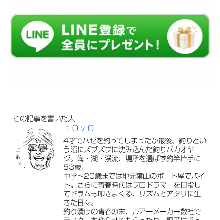
この記事を書いた人
ｔＯｖＯ
4才でハゼを釣ってしまったが最後、釣りとい
う沼にズブズブに沈み込んだ釣りバカオヤ
ジ。海・湖・渓流、場所を選ばず釣竿片手に
53歳。
中学〜20歳までは地元葉山のボート屋でバイ
ト。さらに青春時代はプロドラマーを目指し
てドラムも叩きまくる、リズムとアタリに生
きた日々。
釣り漬けの青春の末、ルアーメーカー数社で