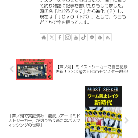
テスターをやらせてもらったり、調子に乗っ
て釣り雑誌に記事を書いたりもしてました。
源氏名「とおるチッチ」から進化（？）し、
現在は「ｔＯｖＯ（トボ）」として、今日も
どこかで竿を振ってます。
【芦ノ湖】ミドストシーカーで自己記録
更新！3300gの56cmモンスター現る!
「芦ノ湖で実証済み！鹿皮ルアー『ミド
ストシーカー』が切り拓く新たなバスフ
ィッシングの世界」