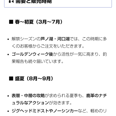
🎣 需要と販売時期
■ 春～初夏（3月～7月）
解禁シーズンの
芦ノ湖・河口湖
では、この時期に多
くのお客様からご注文をいただきます。
ゴールデンウィーク後
から活性が一気に高まり、釣
果報告も続々届いています。
■ 盛夏（8月～9月）
表層・中層の攻略
が求められる夏季も、
鹿革のナチ
ュラルなアクション
が効きます。
ジグヘッドミドストやノーシンカー
など、軽めのリ