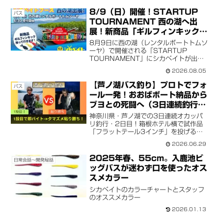
8/9（日）開催！STARTUP
バス
TOURNAMENT 西の湖へ出
展！新商品「ギルフィンキック」
もお披露目！
8月9日に西の湖（レンタルボートトムソ
ーヤ）で開催される「STARTUP
TOURNAMENT」にシカベイトが出展
します！NBCチャプター西の湖様からの
2026.08.05
アメブロ紹介への感謝と、大注目の新ル
アー「ギルフィンキック」のお披露目情
【芦ノ湖バス釣り】プロトでフォ
バス
報をお届けします。
ール一発！おおばボート納品から
ブヨとの死闘へ（3日連続釣行・
2日目）
神奈川県・芦ノ湖での3日連続オカッパ
リ釣行・2日目！箱根ホテル横で試作品
「フラットテール3インチ」を投げると
フォール一発ヒット！おおばボートへの
2026.06.29
納品を終え、夕方に現場へ戻ると激スレ
＆大量のブヨの猛攻が……。シカベイト
2025年春、55cm。入鹿池ビ
日常会話〜開発秘話
で仕留めた執念の夕マズメ攻略を徹底レ
ッグバスが迷わず口を使ったオス
ポート。
スメカラー
シカベイトのカラーチャートとスタッフ
のオススメカラー
2026.01.13